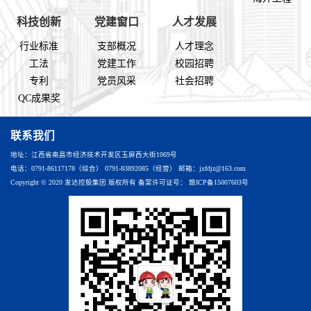
科技创新
党建窗口
人才发展
行业标准
支部概况
人才理念
工法
党建工作
校园招聘
专利
党员风采
社会招聘
QC成果奖
联系我们
地址：江西省南昌市经济技术开发区玉屏西大街1069号
电话：0791-86117178（综合） 0791-83892085（经营） 邮箱：jxfdjz@163.com
Copyright © 2020 发达控股集团 版权所有 备案许可证号：
赣ICP备15007603号