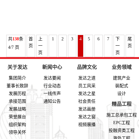
共
138
条
首
上
1
2
3
4
5
6
7
下
尾
页
一
一
页
4/7 页
页
页
关于发达
新闻中心
品牌文化
业务领域
集团简介
发达要闻
发达之道
建筑产业
董事长致辞
行业动态
员工风采
装配式
发展历程
一线传声
发达之星
设计
承接范围
通知公告
社会责任
精品工程
发展战略
发达画册
施工总承包工程
荣誉展台
发达之窗
EPC工程
组织架构
视频展播
投融资类工程
领导关怀
海外工程