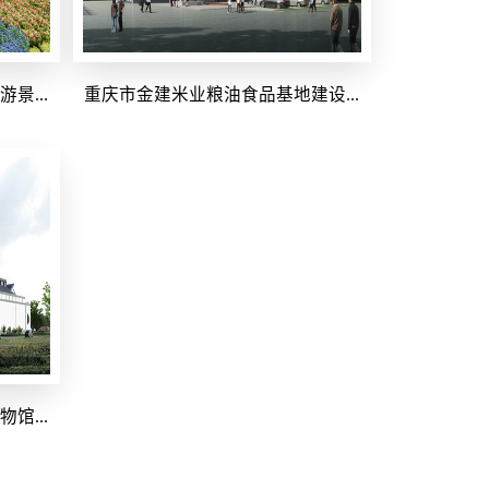
景...
重庆市金建米业粮油食品基地建设...
馆...