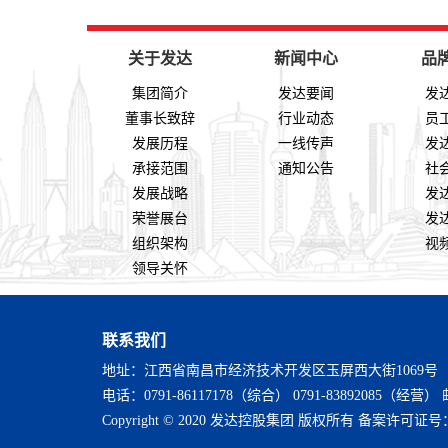
关于发达
新闻中心
品
集团简介
发达要闻
发
董事长致辞
行业动态
员
发展历程
一线传声
发
承接范围
通知公告
社
发展战略
发
荣誉展台
发
组织架构
视
领导关怀
联系我们
地址：江西省南昌市经济技术开发区玉屏西大街1069号
电话：0791-86117178（综合） 0791-83892085（经营） 邮
Copyright © 2020 发达控股集团 版权所有 备案许可证