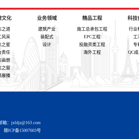
牌文化
业务领域
精品工程
科技
达之道
建筑产业
施工总承包工程
行业
工风采
装配式
EPC工程
工
达之星
设计
投融资类工程
专
会责任
海外工程
QC
达画册
达之窗
频展播
箱：jxfdjz@163.com
号：
赣ICP备15007603号