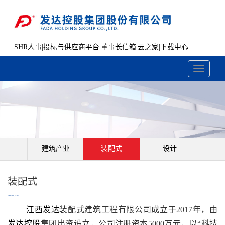
SHR人事
|
投标与供应商平台
|
董事长信箱
|
云之家
|
下载中心
|
文件共享
Toggle
navigati
建筑产业
装配式
设计
装配式
FABRICATED
江西发达
装配式建筑工程有限公司成立于2017年，由
发达控股
集团出资设立，公司注册资本5000万元，以“科技