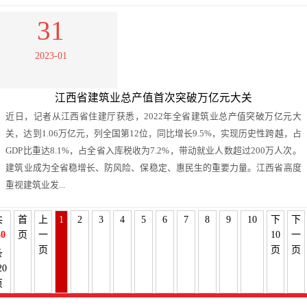
31
2023-01
江西省建筑业总产值首次突破万亿元大关
近日，记者从江西省住建厅获悉，2022年全省建筑业总产值突破万亿元大
关，达到1.06万亿元，列全国第12位，同比增长9.5%，实现历史性跨越，占
GDP比重达8.1%，占全省入库税收为7.2%，带动就业人数超过200万人次。
建筑业成为全省稳增长、防风险、保稳定、惠民生的重要力量。江西省高度
重视建筑业发...
共
首
上
1
2
3
4
5
6
7
8
9
10
下
下
40
页
一
10
一
页
页
页
条
20
页