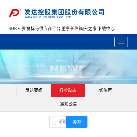
SHR人事
|
投标与供应商平台
|
董事长信箱
|
云之家
|
下载中心
|
文件共享
Toggle
navigati
发达要闻
行业动态
一线传声
通知公告
搜索