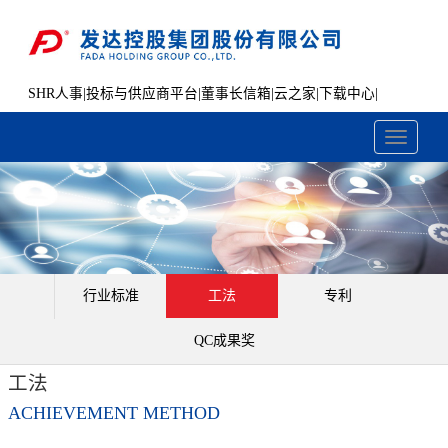
SHR人事
|
投标与供应商平台
|
董事长信箱
|
云之家
|
下载中心
|
文件共享
Toggle
navigati
行业标准
工法
专利
QC成果奖
工法
ACHIEVEMENT METHOD