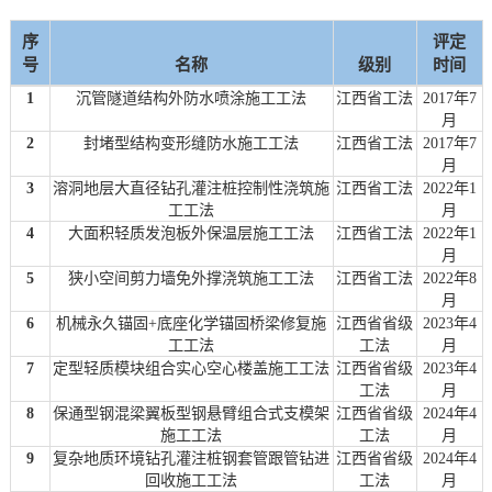
序
评定
号
名称
级别
时间
1
沉管隧道结构外防水喷涂施工工法
江西省工法
2017年7
月
2
封堵型结构变形缝防水施工工法
江西省工法
2017年7
月
3
溶洞地层大直径钻孔灌注桩控制性浇筑施
江西省工法
2022年1
工工法
月
4
大面积轻质发泡板外保温层施工工法
江西省工法
2022年1
月
5
狭小空间剪力墙免外撑浇筑施工工法
江西省工法
2022年8
月
6
机械永久锚固+底座化学锚固桥梁修复施
江西省省级
2023年4
工工法
工法
月
7
定型轻质模块组合实心空心楼盖施工工法
江西省省级
2023年4
工法
月
8
保通型钢混梁翼板型钢悬臂组合式支模架
江西省省级
2024年4
施工工法
工法
月
9
复杂地质环境钻孔灌注桩钢套管跟管钻进
江西省省级
2024年4
回收施工工法
工法
月