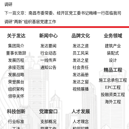
调研
下一篇文章：
南昌市委常委、经开区党工委书记梅峰一行莅临我司
调研“两新”组织基层党建工作
关于发达
新闻中心
品牌文化
业务领域
集团简介
发达要闻
发达之道
建筑产业
董事长致辞
行业动态
员工风采
装配式
发展历程
一线传声
发达之星
设计
承接范围
通知公告
社会责任
精品工程
发展战略
发达画册
施工总承包工程
荣誉展台
发达之窗
EPC工程
组织架构
视频展播
投融资类工程
领导关怀
海外工程
科技创新
党建窗口
人才发展
行业标准
支部概况
人才理念
工法
党建工作
校园招聘