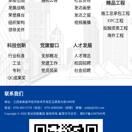
承接范围
通知公告
社会责任
精品工程
发展战略
发达画册
施工总承包工程
荣誉展台
发达之窗
EPC工程
组织架构
视频展播
投融资类工程
领导关怀
海外工程
科技创新
党建窗口
人才发展
行业标准
支部概况
人才理念
工法
党建工作
校园招聘
专利
党员风采
社会招聘
QC成果奖
联系我们
地址：江西省南昌市经济技术开发区玉屏西大街1069号
电话：0791-86117178（综合） 0791-83892085（经营） 邮箱：jxfdjz@163.com
Copyright © 2020 发达控股集团 版权所有 备案许可证号：
赣ICP备15007603号