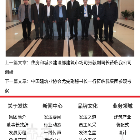
上一篇文章：
住房和城乡建设部建筑市场司张毅副司长莅临我公司
调研
下一篇文章：
中国建筑业协会尤完副秘书长一行莅临我集团参观考
察
关于发达
新闻中心
品牌文化
业务领域
集团简介
发达要闻
发达之道
建筑产业
董事长致辞
行业动态
员工风采
装配式
发展历程
一线传声
发达之星
设计