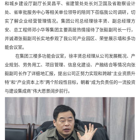
和城乡建设厅副厅长吴昌平、省建管处处长刘卫国及省勘察设计
处、省审批服务中心等相关单位领导的陪同下莅临我公司调研，切
实了解企业经营管理情况。集团公司总经理徐丰贤、副总经理方
安、总工程师邓小华等集团主要高层热情接待了张毅副司长一行，
并诚邀张毅副司长实地参观了我公司产业园区、荣誉展示墙和多功
能会议室。
在集团三楼多功能会议室，徐丰贤总经理从公司发展概况、产
业规划、劳务用工、项目管理、信息化建设、产融结合等情况向张
毅副司长作了详细地汇报，提出公司正努力实现和跨越“
主业资质升
特
”和“
产业资本上市
”两个阶段性目标，朝着“
成为负责任的一流投资
与建设集成商
”伟大愿景阔步前行。