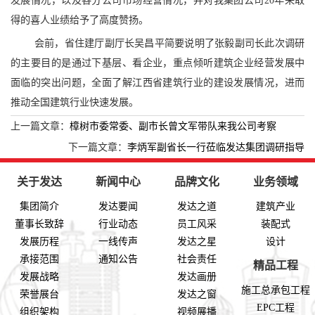
发展情况，以及各分公司市场经营情况，并对我集团公司20年来取
得的喜人业绩给予了高度赞扬。
会前，省住建厅副厅长吴昌平简要说明了张毅副司长此次调研
的主要目的是通过下基层、看企业，重点倾听建筑企业经营发展中
面临的突出问题，全面了解江西省建筑行业的建设发展情况，进而
推动全国建筑行业快速发展。
上一篇文章：
樟树市委常委、副市长曾文军带队来我公司考察
下一篇文章：
李炳军副省长一行莅临发达集团调研指导
关于发达
新闻中心
品牌文化
业务领域
集团简介
发达要闻
发达之道
建筑产业
董事长致辞
行业动态
员工风采
装配式
发展历程
一线传声
发达之星
设计
承接范围
通知公告
社会责任
精品工程
发展战略
发达画册
施工总承包工程
荣誉展台
发达之窗
EPC工程
组织架构
视频展播