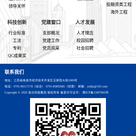
投融资类工程
领导关怀
海外工程
科技创新
党建窗口
人才发展
行业标准
支部概况
人才理念
工法
党建工作
校园招聘
专利
党员风采
社会招聘
QC成果奖
联系我们
地址：江西省南昌市经济技术开发区玉屏西大街1069号
电话：0791-86117178（综合） 0791-83892085（经营） 邮箱：jxfdjz@163.com
Copyright © 2020 发达控股集团 版权所有 备案许可证号：
赣ICP备15007603号